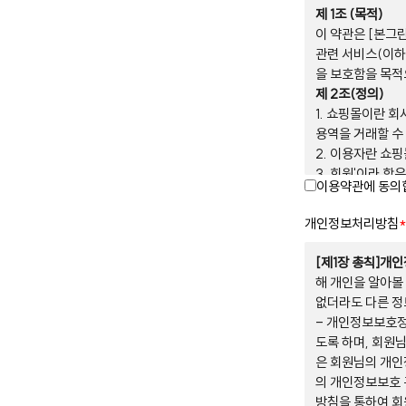
제 1조 (목적)
이 약관은 [본그
관련 서비스(이하
을 보호함을 목적
제 2조(정의)
1. 쇼핑몰이란 
용역을 거래할 수
2. 이용자란 쇼
3. 회원'이라 
이용약관에 동의
쇼핑몰이 제공하는
4. 비회원'이라
개인정보처리방침
*
제 3조 (약관의 
1. 쇼핑몰은 이 
[제1장 총칙]개
주소 등) 등을 
해 개인을 알아볼
2. 쇼핑몰은 약
없더라도 다른 정
등에 관한법률, 
- 개인정보보호정
3. 쇼핑몰이 약
도록 하며, 회원
일자 7일 전부터
은 회원님의 개인
다.
의 개인정보보호 
4. 쇼핑몰이 약
방침을 통하여 회