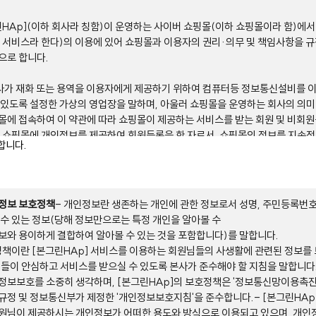
린HAp](이하 회사라 칭함)이 운영하는 사이버 쇼핑몰(이하 쇼핑몰이라 함)에
 서비스라 한다)의 이용에 있어 쇼핑몰과 이용자의 권리·의무 및 책임사항을 
으로 합니다.
회사가 재화 또는 용역을 이용자에게 제공하기 위하여 컴퓨터등 정보통신설비를 
 있도록 설정한 가상의 영업장을 말하며, 아울러 쇼핑몰을 운영하는 회사의 의
핑몰에 접속하여 이 약관에 따라 쇼핑몰이 제공하는 서비스를 받는 회원 및 비회원
함은 쇼핑몰에 개인정보를 제공하여 회원등록을 한 자로서, 쇼핑몰의 정보를 지속
합니다.
 서비스를 계속적으로 이용할 수 있는 자를 말합니다.
 함은 회원에 가입하지 않고 쇼핑몰이 제공하는 서비스를 이용하는 자를 말합니다.
명시와 개정)
약관의 내용과 상호, 영업소 소재지, 대표자의 성명, 사업자등록번호, 연락처 (전화
인정보 보호정책
- 개인정보란 생존하는 개인에 관한 정보로서 성명, 주민등록번호
이용자가 알 수 있도록 쇼핑몰의 서비스 초기 화면에 게시합니다.
 수 있는 정보(당해 정보만으로는 특정 개인을 알아볼 수
관의규제등에관한법률, 전자거래기본법, 전자서명법, 정보통신망이용촉진등에 
보와 용이하게 결합하여 알아볼 수 있는 것을 포함합니다)를 말합니다.
소비자보호법 등 관련법을 위배하지 않는 범위에서 이 약관을 개정할 수 있습니다
책이란 [본그린HAp] 서비스를 이용하는 회원님들의 사생활에 관련된 정보를
관을 개정할 경우에는 적용일자 및 개정사유를 명시하여 쇼핑몰의 초기화면에 개
님들이 안심하고 서비스를 받으실 수 있도록 본사가 준수해야 할 지침을 말합니다.
 공지하되, 동 기간동안 개정된 약관의 내용을 현행약관이 게시되는 서비스 화면
정보보호를 소중히 생각하며, [본그린HAp]의 보호정책은 '정보통신망이용촉
규정 및 정보통신부가 제정한 '개인정보보호지침'을 준수합니다.- [본그린HA
관을 개정할 경우에는 개정되는 약관은 그 약관이 적용되는 날 이후에 체결되는 
원님이 제공하시는 개인정보가 어떠한 용도와 방식으로 이용되고 있으며, 개인