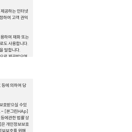
서 제공하는 인터넷
규정하여 고객 권익
이용하여 재화 또는
미로도 사용합니다.
을 말합니다.
적으로 제공받으며,
, 팩스, 전자우편
 등에 의하여 당
관한법률, 방문판매
.
 보호받으실 수있
정사실을 그 적용
- [본그린HAp]
에 함께 게시합니
진등에관한 법률'상
p]은 개인정보보호
계약에만 적용되고
정보보호를 위해