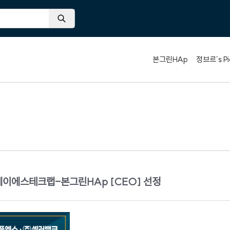
본그린HAp
정브르’s Pi
)제이에스테크랩-본그린HAp [CEO] 선정