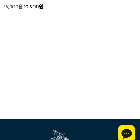
15,900
원
10,900
원
여
러
상
품
옵
션
이
이
상
품
에
있
습
니
다.
상
품