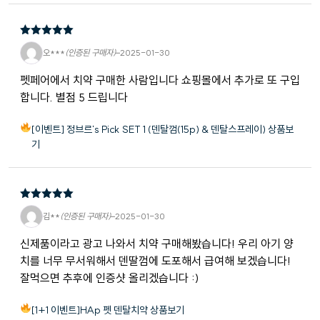
5
5 중에서
오***
(인증된 구매자)
–
2025-01-30
로 평가됨
펫페어에서 치약 구매한 사람입니다 쇼핑몰에서 추가로 또 구입
합니다. 별점 5 드립니다
[이벤트] 정브르's Pick SET 1 (덴탈껌(15p) & 덴탈스프레이) 상품보
기
5
5 중에서
김**
(인증된 구매자)
–
2025-01-30
로 평가됨
신제품이라고 광고 나와서 치약 구매해봤습니다! 우리 아기 양
치를 너무 무서워해서 덴딸껌에 도포해서 급여해 보겠습니다!
잘먹으면 추후에 인증샷 올리겠습니다 :)
[1+1 이벤트]HAp 펫 덴탈치약 상품보기