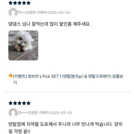
5
5 중에서
킥**
(인증된 구매자)
–
2025-02-03
로 평가됨
댕댕스 넘나 잘먹는데 많이 할인좀 해주세요.
[이벤트] 정브르's Pick SET 1 (덴탈껌(15p) & 덴탈스프레이) 상품보
기
5
5 중에서
만***
(인증된 구매자)
–
2025-02-03
로 평가됨
덴탈껌에 치약을 도포해서 주니까 너무 맛나게 먹습니다. 양치
질 걱정 끝!!