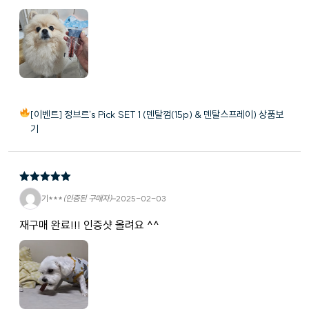
[이벤트] 정브르's Pick SET 1 (덴탈껌(15p) & 덴탈스프레이) 상품보
기
5
5 중에서
기***
(인증된 구매자)
–
2025-02-03
로 평가됨
재구매 완료!!! 인증샷 올려요 ^^