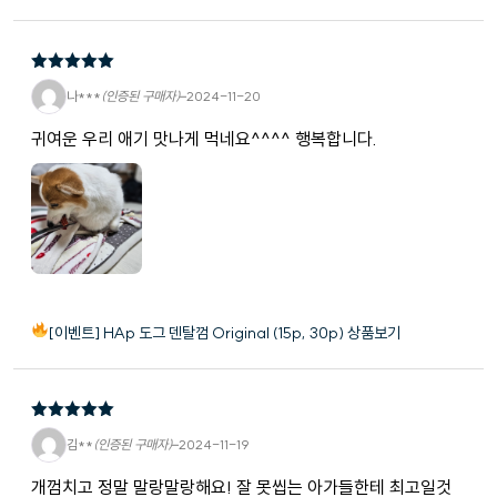
5
5 중에서
나***
(인증된 구매자)
–
2024-11-20
로 평가됨
귀여운 우리 애기 맛나게 먹네요^^^^ 행복합니다.
[이벤트] HAp 도그 덴탈껌 Original (15p, 30p) 상품보기
5
5 중에서
김**
(인증된 구매자)
–
2024-11-19
로 평가됨
개껌치고 정말 말랑말랑해요! 잘 못씹는 아가들한테 최고일것